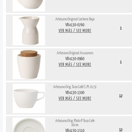
Artesano Original Lechera Baja
VB4130-0760
1
VER MÁS / SEE MORE
Artesano Original Azucarero
VB4130-0960
1
VER MÁS / SEE MORE
Artesano Orig. Taza Café S. Pl. 025l
VB4130-1300
12
VER MÁS / SEE MORE
Artesano Orig. Plato P. Taza Cafe
16cm.
12
VB4130-1310