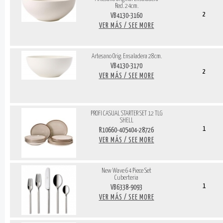
Red. 24cm.
2
VB4130-3160
VER MÁS / SEE MORE
Artesano Orig. Ensaladera 28cm.
VB4130-3170
2
VER MÁS / SEE MORE
PROFI CASUAL STARTER SET 12 TLG
SHELL
1
R10660-405404-28726
VER MÁS / SEE MORE
New Wave 64 Piece Set
Cuberteria
1
VB6338-9093
VER MÁS / SEE MORE