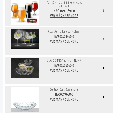
TASTING KIT SET 4 4 499 53 51 52
21 CRAFT
3
NAC004991697-0
VER MÁS / SEE MORE
Copas Gin & Tonic Set 4 Glass
NAC00104367-0
2
VER MÁS / SEE MORE
SERVICIO MESA SET 4 ETHNO MP
NAC00105766-0
1
VER MÁS / SEE MORE
Centro 30cm. Bossa Nova
NAC0077688-0
1
VER MÁS / SEE MORE