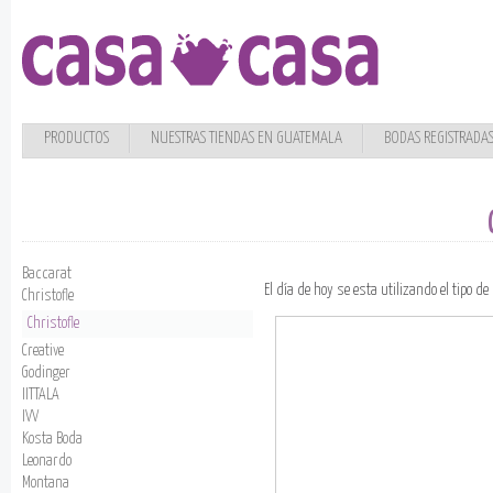
PRODUCTOS
NUESTRAS TIENDAS EN GUATEMALA
BODAS REGISTRADA
Baccarat
El día de hoy se esta utilizando el tipo d
Christofle
Christofle
Creative
Godinger
IITTALA
IVV
Kosta Boda
Leonardo
Montana