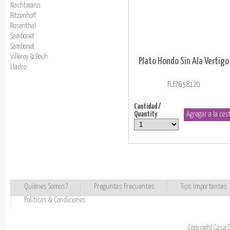
Nachtmann
Ritzenhoff
Rosenthal
Sambonet
Sambonet
Villeroy & Boch
Plato Hondo Sin Ala Vertigo
Lladro
FLE7658120
Cantidad /
Quantity
Quiénes Somos?
Preguntas Frecuentes
Tips Importantes
Políticas & Condiciones
Copyright Casa 