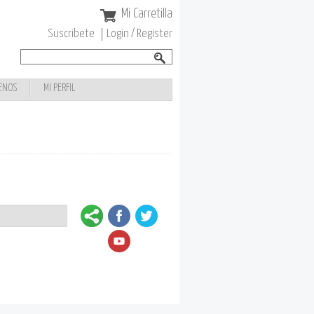
Mi Carretilla
Suscribete
Login / Register
Buscar
Formulario de
búsqueda
ENOS
MI PERFIL