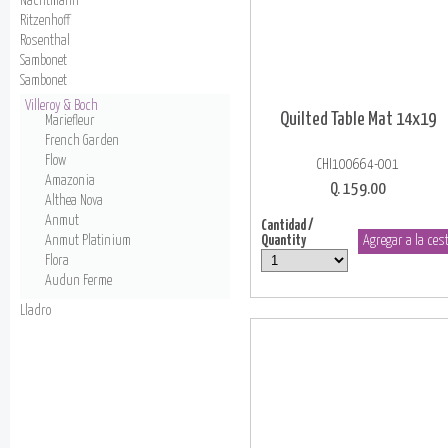
Nachtmann
Ritzenhoff
Rosenthal
Sambonet
Sambonet
Villeroy & Boch
Quilted Table Mat 14x19
Mariefleur
French Garden
Flow
CHI100664-001
Amazonia
Q. 159.00
Althea Nova
Anmut
Cantidad /
Anmut Platinium
Quantity
Flora
Audun Ferme
Lladro