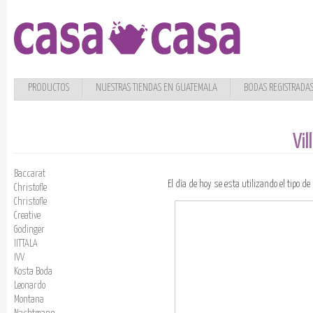
PRODUCTOS
NUESTRAS TIENDAS EN GUATEMALA
BODAS REGISTRADA
Vil
Baccarat
El día de hoy se esta utilizando el tipo d
Christofle
Christofle
Creative
Godinger
IITTALA
IVV
Kosta Boda
Leonardo
Montana