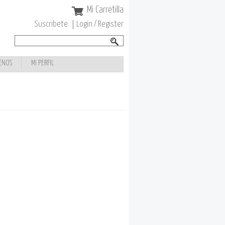
Mi Carretilla
Suscribete
Login / Register
Buscar
Formulario de
búsqueda
ENOS
MI PERFIL