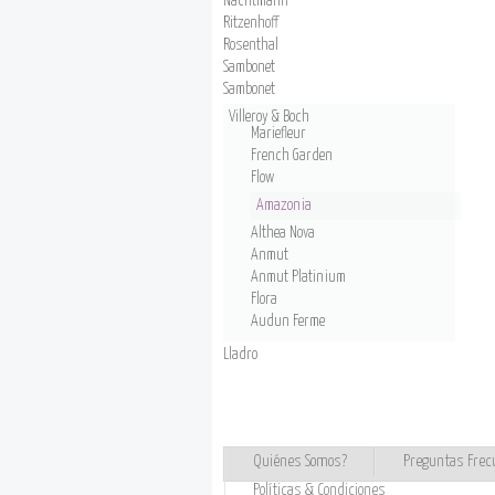
Nachtmann
Ritzenhoff
Rosenthal
Sambonet
Sambonet
Villeroy & Boch
Mariefleur
French Garden
Flow
Amazonia
Althea Nova
Anmut
Anmut Platinium
Flora
Audun Ferme
Lladro
Quiénes Somos?
Preguntas Frec
Políticas & Condiciones