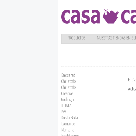
PRODUCTOS
NUESTRAS TIENDAS EN G
Baccarat
El dí
Christofle
Christofle
Actu
Creative
Godinger
IITTALA
IVV
Kosta Boda
Leonardo
Montana