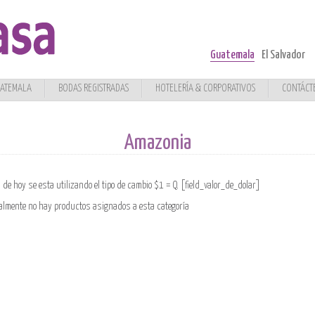
Guatemala
El Salvador
UATEMALA
BODAS REGISTRADAS
HOTELERÍA & CORPORATIVOS
CONTÁCT
Amazonia
a de hoy se esta utilizando el tipo de cambio $1 = Q. [field_valor_de_dolar]
almente no hay productos asignados a esta categoría