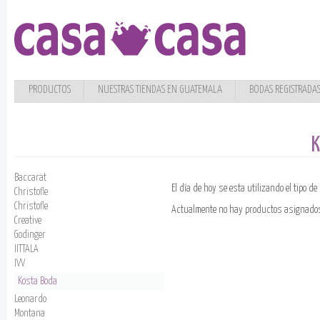
PRODUCTOS
NUESTRAS TIENDAS EN GUATEMALA
BODAS REGISTRADA
K
Baccarat
El día de hoy se esta utilizando el tipo d
Christofle
Christofle
Actualmente no hay productos asignados
Creative
Godinger
IITTALA
IVV
Kosta Boda
Leonardo
Montana