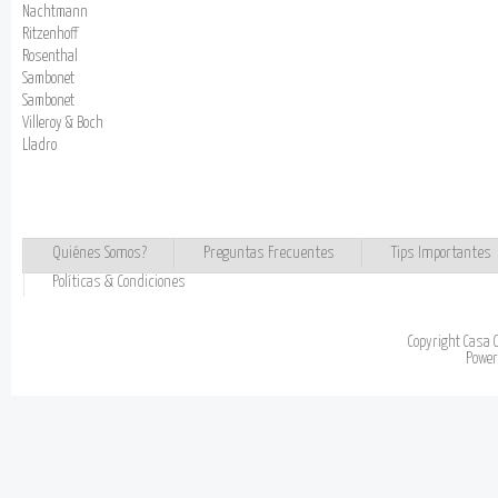
Nachtmann
Ritzenhoff
Rosenthal
Sambonet
Sambonet
Villeroy & Boch
Lladro
Quiénes Somos?
Preguntas Frecuentes
Tips Importantes
Políticas & Condiciones
Copyright Casa 
Powe