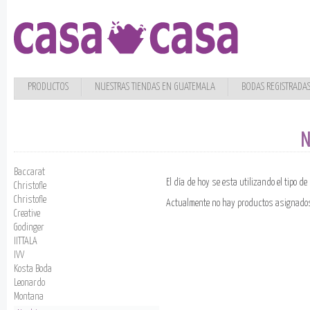
PRODUCTOS
NUESTRAS TIENDAS EN GUATEMALA
BODAS REGISTRADA
N
Baccarat
El día de hoy se esta utilizando el tipo d
Christofle
Christofle
Actualmente no hay productos asignados
Creative
Godinger
IITTALA
IVV
Kosta Boda
Leonardo
Montana