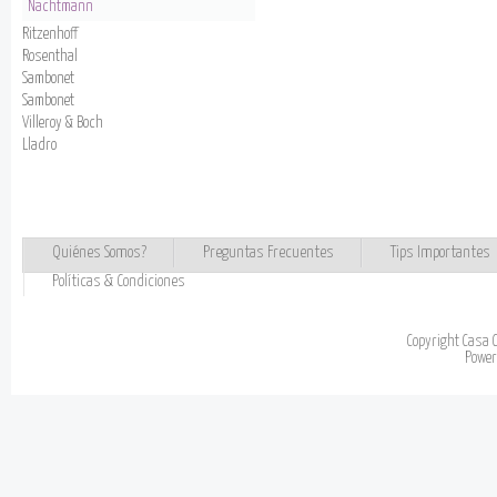
Nachtmann
Ritzenhoff
Rosenthal
Sambonet
Sambonet
Villeroy & Boch
Lladro
Quiénes Somos?
Preguntas Frecuentes
Tips Importantes
Políticas & Condiciones
Copyright Casa 
Powe