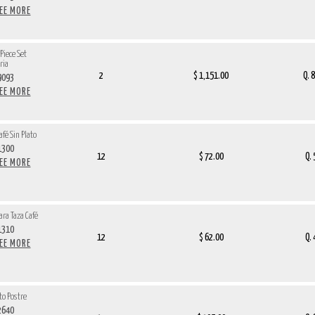
SEE MORE
iece Set
ria
2
$ 1,151.00
Q. 
9093
SEE MORE
afé Sin Plato
1300
12
$ 72.00
Q.
SEE MORE
ara Taza Café
1310
12
$ 62.00
Q.
SEE MORE
to Postre
2640