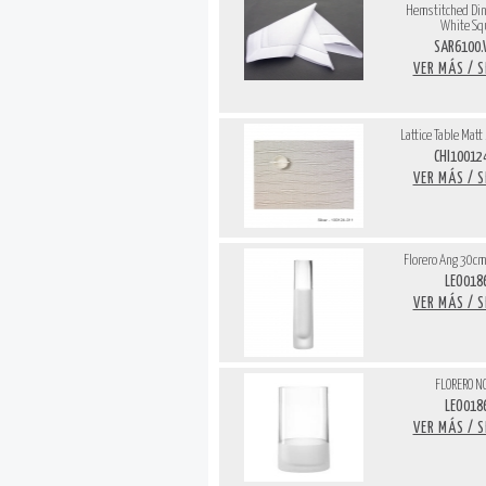
Hemstitched Di
White Sq
SAR6100
VER MÁS / 
Lattice Table Matt
CHI10012
VER MÁS / 
Florero Ang 30cm
LEO018
VER MÁS / 
FLORERO N
LEO018
VER MÁS / 