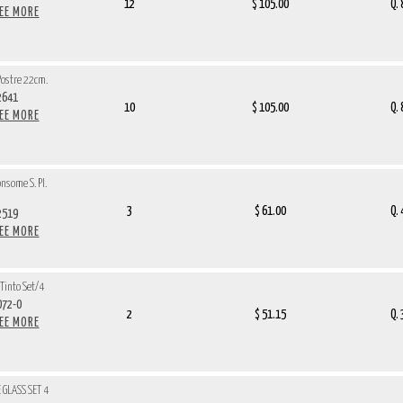
12
$ 105.00
Q.
SEE MORE
Postre 22cm.
2641
10
$ 105.00
Q.
SEE MORE
some S. Pl.
3
$ 61.00
Q.
2519
SEE MORE
Tinto Set/4
72-0
2
$ 51.15
Q.
SEE MORE
 GLASS SET 4