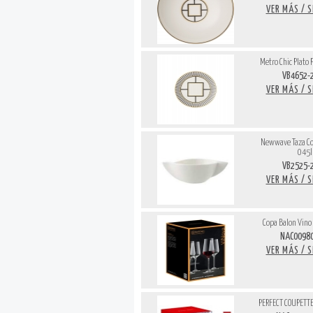
VER MÁS / 
Metro Chic Plato 
VB4652-
VER MÁS / 
Newwave Taza Con
045l
VB2525-
VER MÁS / 
Copa Balon Vino 
NAC00980
VER MÁS / 
PERFECT COUPETTE