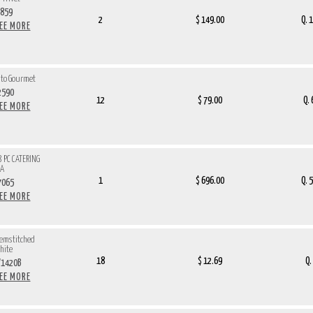
859
2
$ 149.00
Q. 
SEE MORE
ato Gourmet
2590
12
$ 79.00
Q.
SEE MORE
 PC CATERING
SA
1
$ 696.00
Q. 
7065
SEE MORE
Hemstitched
hite
18
$ 12.69
Q.
W1420B
SEE MORE