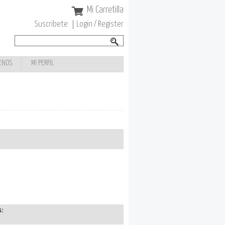
Mi Carretilla
Suscribete
Login / Register
Buscar
Formulario de
búsqueda
ENOS
MI PERFIL
s: