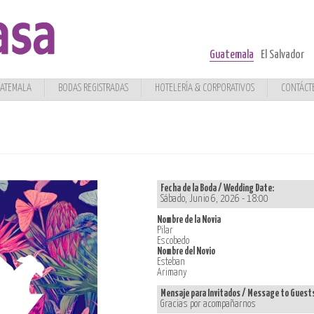
Guatemala
El Salvador
UATEMALA
BODAS REGISTRADAS
HOTELERÍA & CORPORATIVOS
CONTÁCT
Fecha de la Boda / Wedding Date:
Sábado, Junio 6, 2026 - 18:00
Nombre de la Novia
Pilar
Escobedo
Nombre del Novio
Esteban
Arimany
Mensaje para Invitados / Message to Guest
Gracias por acompañarnos