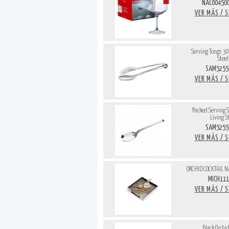
NAC004500
VER MÁS / 
Serving Tongs 30
Steel
SAM5255
VER MÁS / 
Packed Serving 
Living S
SAM5255
VER MÁS / 
ORCHID COCKTAIL 
MICH111
VER MÁS / 
Black Orchid