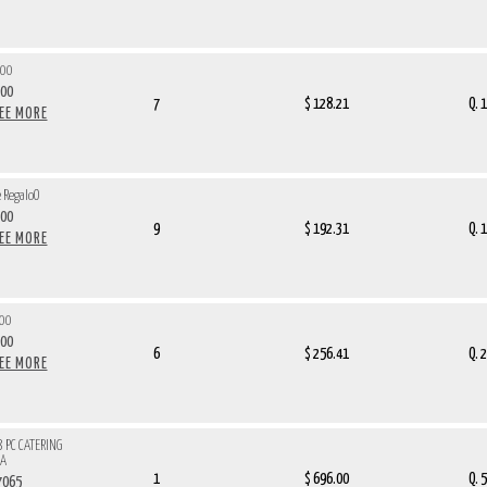
000
000
7
$ 128.21
Q. 
SEE MORE
e RegaloO
500
9
$ 192.31
Q. 
SEE MORE
000
000
6
$ 256.41
Q. 
SEE MORE
 PC CATERING
SA
1
$ 696.00
Q. 
7065