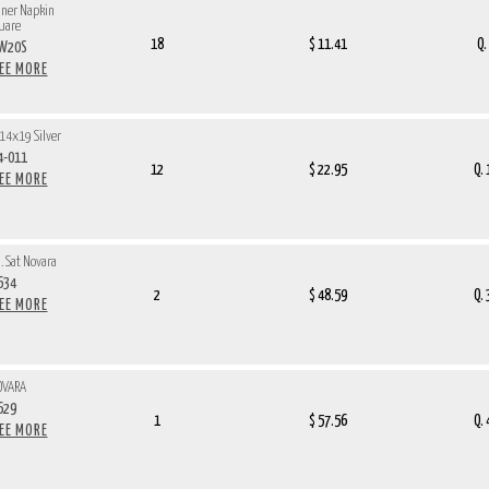
nner Napkin
uare
18
$ 11.41
Q.
.W20S
SEE MORE
 14x19 Silver
4-011
12
$ 22.95
Q.
SEE MORE
. Sat Novara
634
2
$ 48.59
Q.
SEE MORE
OVARA
629
1
$ 57.56
Q.
SEE MORE