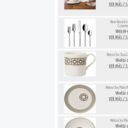
VER MÁS / 
New Wave 64 P
Cuberte
VB6338-
VER MÁS / 
Metro Chic Taza C
VB4652-
VER MÁS / 
Metro Chic Plato P
VB4652-
VER MÁS / 
Metro Chic Pla
VB4652-