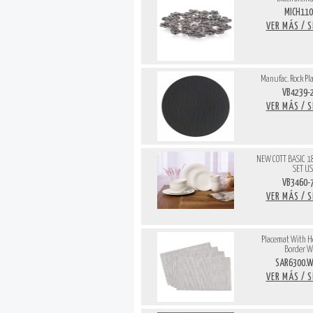
MICH110
VER MÁS / 
Manufac. Rock Pl
VB4239-
VER MÁS / 
NEW COTT BASIC 18
SET U
VB3460-
VER MÁS / 
Placemat With 
Border W
SAR6300.
VER MÁS / 