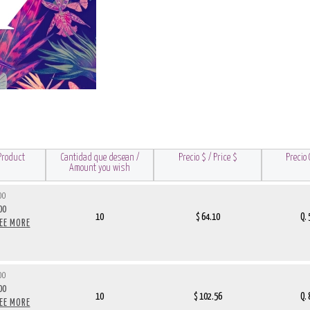
S
Product
Cantidad que desean /
Precio $ / Price $
Precio Q
Amount you wish
00
00
10
$ 64.10
Q.
SEE MORE
00
00
10
$ 102.56
Q.
SEE MORE