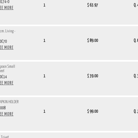
174-0
1
$ 63.97
Q.
SEE MORE
cm. Living -
1
$ 89.00
Q.
0C70
SEE MORE
Spoon Small
teel
1
$ 39.00
Q.
0C14
SEE MORE
NAPKIN HOLDER
008
1
$ 99.00
Q.
SEE MORE
 Trivet