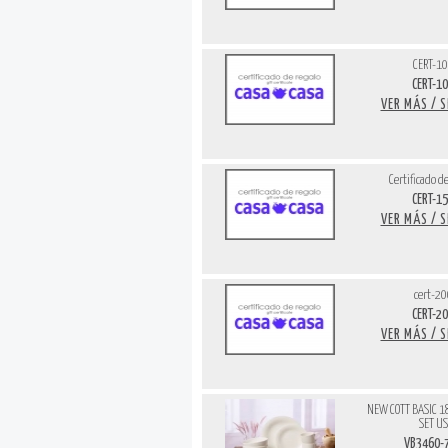
CERT-1
CERT-1
VER MÁS / 
Certificado d
CERT-1
VER MÁS / 
cert-2
CERT-2
VER MÁS / 
NEW COTT BASIC 18
SET U
VB3460-