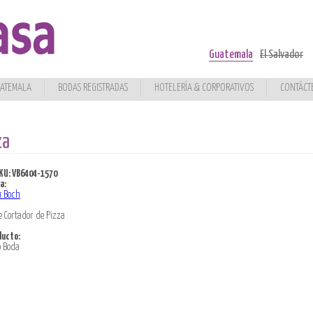
Guatemala
El Salvador
UATEMALA
BODAS REGISTRADAS
HOTELERÍA & CORPORATIVOS
CONTÁCT
za
KU:
VB6404-1570
a:
& Boch
ne Cortador de Pizza
ducto:
o Boda