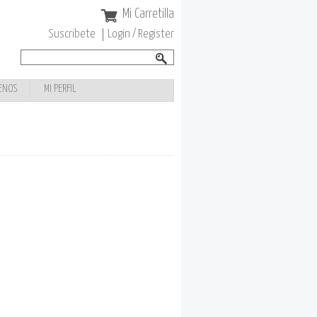
Mi Carretilla
Suscribete
Login / Register
Buscar
Formulario de
búsqueda
ENOS
MI PERFIL